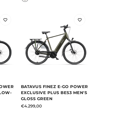
BATAVUS FINEZ E-GO POWER
POWER
EXCLUSIVE PLUS BES3 MEN'S
 LOW-
GLOSS GREEN
Normale
€4.299,00
prijs