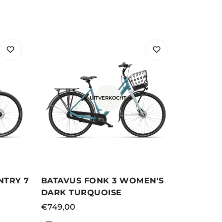
UITVERKOCHT
BATAVUS FONK 3 WOMEN'S
NTRY 7
DARK TURQUOISE
Normale
€749,00
prijs