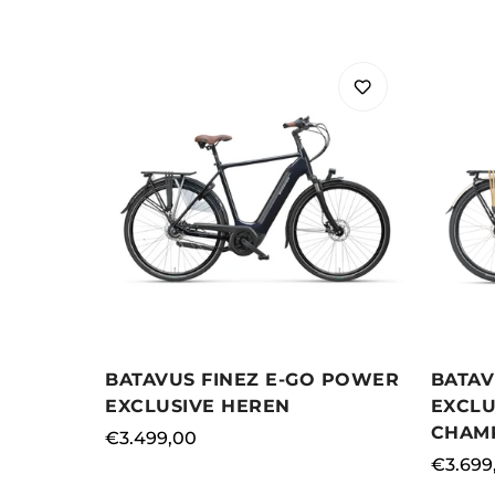
BATAV
BATAVUS FINEZ E-GO POWER
EXCLU
EXCLUSIVE HEREN
CHAM
Normale
€3.499,00
Norma
€3.699
prijs
prijs