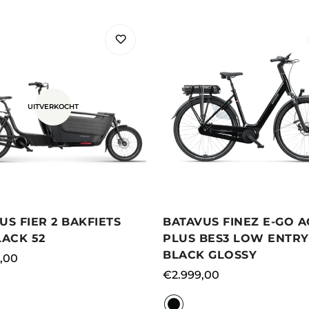
UITVERKOCHT
US FIER 2 BAKFIETS
BATAVUS FINEZ E-GO A
LACK 52
PLUS BES3 LOW ENTRY
BLACK GLOSSY
le
,00
Normale
€2.999,00
prijs