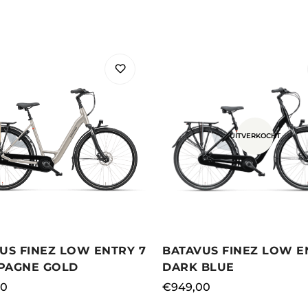
UITVERKOCHT
US FINEZ LOW ENTRY 7
BATAVUS FINEZ LOW E
PAGNE GOLD
DARK BLUE
le
00
Normale
€949,00
prijs