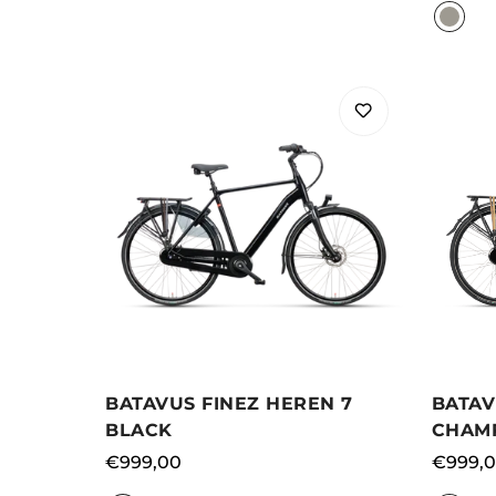
BATAVUS FINEZ HEREN 7
BATAV
BLACK
CHAM
Normale
€999,00
Norma
€999,
prijs
prijs