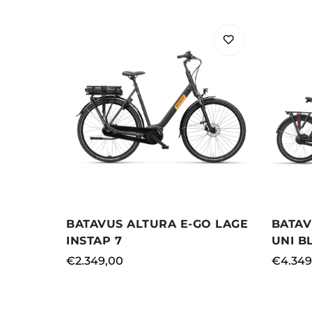
BATAVUS ALTURA E-GO LAGE
BATAV
INSTAP 7
UNI B
Normale
€2.349,00
Norma
€4.349
prijs
prijs